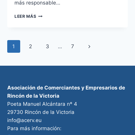
más responsable…
ACERV
LEER MÁS
Y
NOVALUZ:
JUNTOS
EN
Navegación
Siguiente
1
2
3
…
7
LA
APUESTA
de
página
POR
LA
página
ENERGÍA
LIMPIA
Asociación de Comerciantes y Empresarios de
Rincón de la Victoria
Poeta Manuel Alcántara nº 4
29730 Rincón de la Victoria
info@acerv.eu
Para más información: