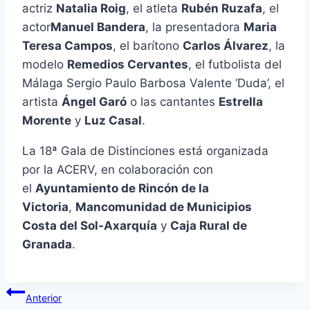
actriz
Natalia Roig
, el atleta
Rubén Ruzafa
, el
actor
Manuel Bandera
, la presentadora
Maria
Teresa Campos
, el barítono
Carlos Álvarez
, la
modelo
Remedios Cervantes
, el futbolista del
Málaga Sergio Paulo Barbosa Valente ‘Duda’, el
artista
Ángel Garó
o las cantantes
Estrella
Morente
y
Luz Casal
.
La 18ª Gala de Distinciones está organizada
por la ACERV, en colaboración con
el
Ayuntamiento de Rincón de la
Victoria
,
Mancomunidad de Municipios
Costa del Sol-Axarquía
y
Caja Rural de
Granada
.
Navegación
Anterior