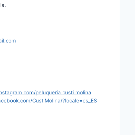
ia.
il.com
nstagram.com/peluqueria.custi.molina
acebook.com/CustiMolina/?locale=es_ES