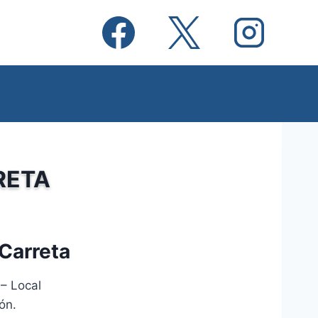
RETA
 Carreta
 – Local
ón.