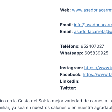
Web:
www.asadorlacarre
Email:
info@asadorlacarr
Email:
asadorlacarreta@
Teléfono:
952407027
Whatsapp:
605839925
Instagram:
https://www.
Facebook:
https://www.f
Linkedin:
Twitter:
co en la Costa del Sol: la mejor variedad de carnes a l
miliar, ya sea en nuestros salones o en nuestra agradab